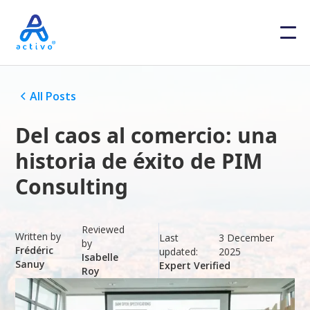
All Posts
Del caos al comercio: una
historia de éxito de PIM
Consulting
Reviewed
Written by
Last
3 December
by
Frédéric
updated:
2025
Isabelle
Sanuy
Expert Verified
Roy