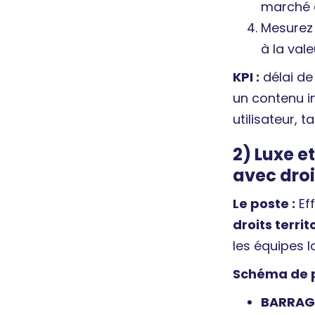
marché e
Mesurez 
à la val
KPI :
délai de
un contenu i
utilisateur, t
2) Luxe 
avec dro
Le poste :
Ef
droits territ
les équipes l
Schéma de pi
BARRAG