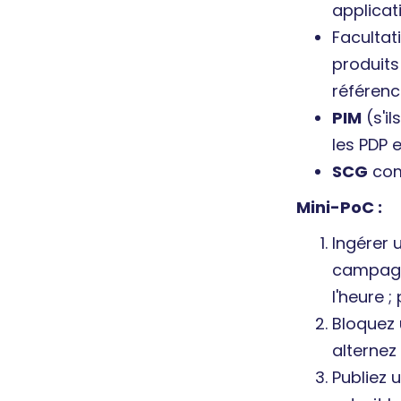
applicat
Facultat
produit
référenc
PIM
(s'il
les PDP e
SCG
com
Mini-PoC :
Ingérer 
campagne
l'heure 
Bloquez u
alternez
Publiez 